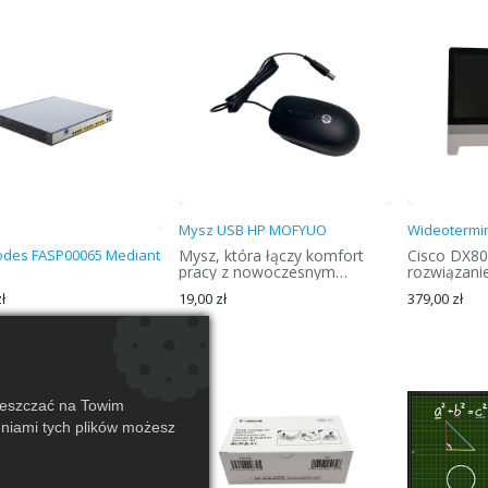
Mysz USB HP MOFYUO
Wideotermin
odes FASP00065 Mediant
Mysz, która łączy komfort
Cisco DX8
pracy z nowoczesnym
rozwiązanie
designem.
hybrydowej,
ł
19,00
zł
379,00
zł
funkcje mo
wideotelefo
konferency
urządzeniu
ieszczać na Towim
eniami tych plików możesz