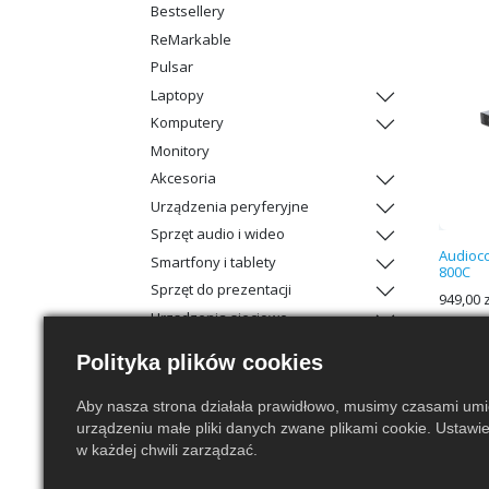
Bestsellery
ReMarkable
Pulsar
Laptopy
Komputery
Monitory
Akcesoria
Urządzenia peryferyjne
Sprzęt audio i wideo
Audioc
Smartfony i tablety
800C
Sprzęt do prezentacji
949,00
z
Urządzenia sieciowe
Sprzęt AGD
Polityka plików cookies
tab
Aby nasza strona działała prawidłowo, musimy czasami um
Bluetooth
urządzeniu małe pliki danych zwane plikami cookie. Ustawi
w każdej chwili zarządzać.
Tak
Nie