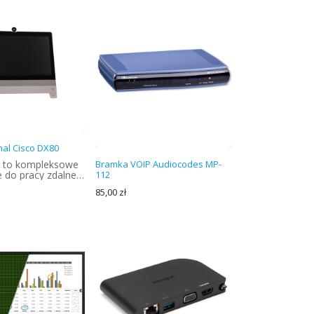
al Cisco DX80
0 to kompleksowe
Bramka VOIP Audiocodes MP-
 do pracy zdalnej i
112
 które łączy
85,00
zł
nitora,
nu i terminala
jnego w jednym