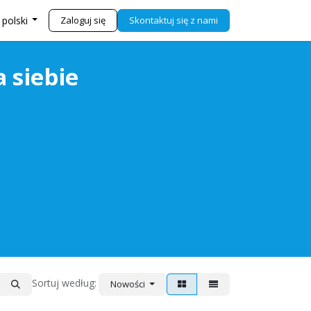
j się z nami
Sklep
Zaloguj się
Skontaktuj się z nami
 polski
a siebie
Sortuj według:
Nowości