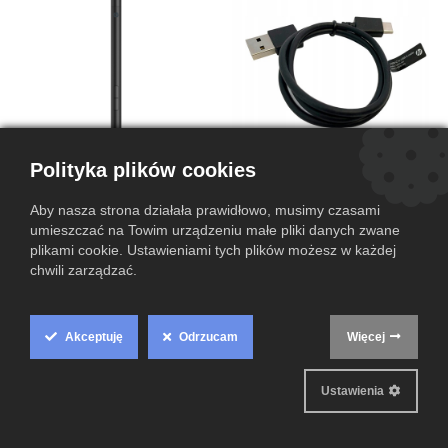
Polityka plików cookies
HP Pro Pen G1 L68029-001
Kabel HP USB-A 2.0 - USB-C
Aby nasza strona działała prawidłowo, musimy czasami
66,00
zł
9,00
zł
umieszczać na Towim urządzeniu małe pliki danych zwane
plikami cookie. Ustawieniami tych plików możesz w każdej
chwili zarządzać.
Akceptuję
Odrzucam
Więcej
Cookie
Box
Ustawienia
Settings