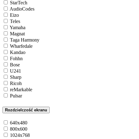
StarTech
AudioCodes
Eizo
Teles
Yamaha
Magnat
Taga Harmony
Wharfedale
Kandao
Fohhn
Bose
U241
Sharp
Ricoh
reMarkable
Pulsar
Rozdzielczość ekranu
640x480
800x600
1024x768