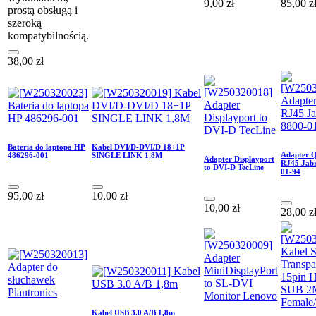
9,00
zł
85,00
z
prostą obsługą i
szeroką
kompatybilnością.
38,00
zł
Bateria do laptopa HP
Kabel DVI/D-DVI/D 18+1P
Adapter 
486296-001
SINGLE LINK 1,8M
Adapter Displayport
RJ45 Jab
to DVI-D TecLine
01-94
95,00
zł
10,00
zł
10,00
zł
28,00
z
Kabel USB 3.0 A/B 1,8m