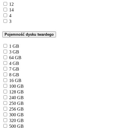
12
14
4
3
Pojemność dysku twardego
1 GB
3 GB
64 GB
4 GB
7 GB
8 GB
16 GB
100 GB
128 GB
240 GB
250 GB
256 GB
300 GB
320 GB
500 GB