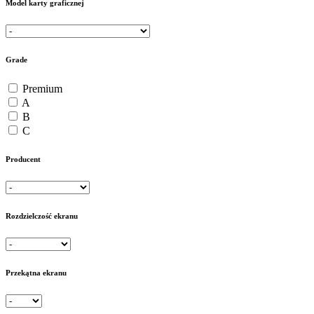
Model karty graficznej
Grade
Premium
A
B
C
Producent
Rozdzielczość ekranu
Przekątna ekranu