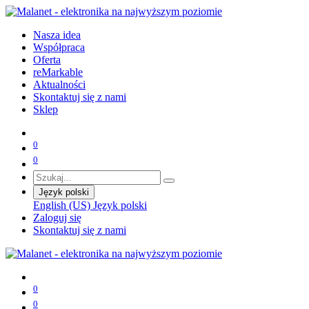
Nasza idea
Współpraca
Oferta
reMarkable
Aktualności
Skontaktuj się z nami
Sklep
0
0
Język polski
English (US)
Język polski
Zaloguj się
Skontaktuj się z nami
0
0