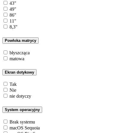
43"
49"
86"
11"
8,3"
Powłoka matrycy
błyszcząca
matowa
Ekran dotykowy
Tak
Nie
nie dotyczy
System operacyjny
Brak systemu
macOS Sequoia