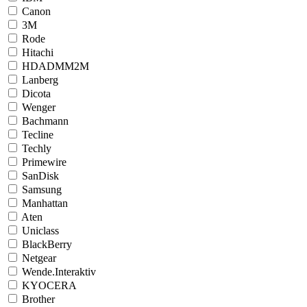
Canon
3M
Rode
Hitachi
HDADMM2M
Lanberg
Dicota
Wenger
Bachmann
Tecline
Techly
Primewire
SanDisk
Samsung
Manhattan
Aten
Uniclass
BlackBerry
Netgear
Wende.Interaktiv
KYOCERA
Brother