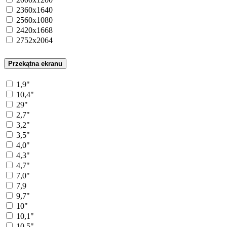
2360x1640
2560x1080
2420x1668
2752x2064
Przekątna ekranu
1,9"
10,4"
29"
2,7"
3,2"
3,5"
4,0"
4,3"
4,7"
7,0"
7,9
9,7"
10"
10,1"
10,5"