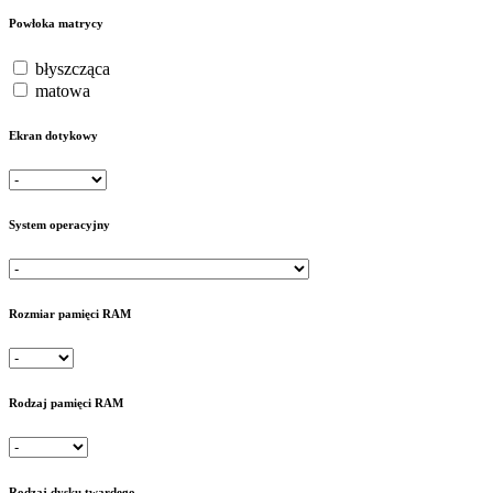
Powłoka matrycy
błyszcząca
matowa
Ekran dotykowy
System operacyjny
Rozmiar pamięci RAM
Rodzaj pamięci RAM
Rodzaj dysku twardego