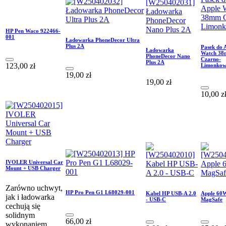
HP Pen Waco 922466-
001
Ładowarka PhoneDecor Ultra
Plus 2A
Pasek do 
Ładowarka
Watch 3
PhoneDecor Nano
Czarno-
Plus 2A
123,00
zł
Limonko
19,00
zł
19,00
zł
10,00
z
IVOLER Universal Car
Mount + USB Charger
Zarówno uchwyt,
HP Pro Pen G1 L68029-001
Kabel HP USB-A 2.0
Apple 60
jak i ładowarka
- USB-C
MagSafe
cechują się
solidnym
66,00
zł
wykonaniem,