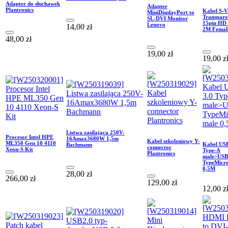
Adapter do słuchawek
Adapter
Plantronics
Kabel S-
MiniDisplayPort to
Transpare
SL-DVI Monitor
15pin HD
Lenovo
14,00
zł
2M Femal
48,00
zł
19,00
zł
19,00
z
Listwa zasilająca 250V-
Procesor Intel HPE
16Amax3680W 1,5m
Kabel szkoleniowy Y-
ML350 Gen 10 4110
Kabel USB
Bachmann
connector
Xeon-S Kit
Type-A
Plantronics
male>USB
TypeMicr
0,5M
28,00
zł
266,00
zł
129,00
zł
12,00
z