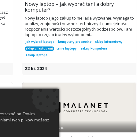
Nowy laptop – jak wybrać tani a dobry
komputer?
kasz
goś
Nowy laptop i jego zakup to nie lada wyzwanie. Wymaga to
oku
analizy, znajomości nowinek technicznych, umiejętności
rozpoznania wartości poszczególnych podzespołów. Tani
laptop to często trudny wybór pomi...
jak wybrać laptopa
komputery przenośne
sklep internetowy
sklep z laptopami
tanie laptopy
zakup komputera
zakup laptopa
22 lis 2024
ieszczać na Towim
eniami tych plików możesz
Malanet Sp. z o. o.