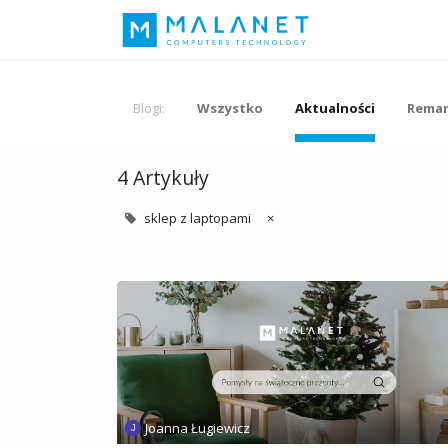
Nasza idea
Blogi:
Wszystko
Aktualności
Remar
4 Artykuły
sklep z laptopami
×
Joanna Ługiewicz