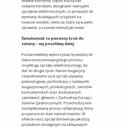
Wielkie koncerny często kuszą nas
nowymi trendami, designami i wersjami
sprzętów elektronicznych, co prowadzi do
wymiany działających urządzeń na
nowsze modele, mimo że stare są w pełni
sprawne, a czasem niemal jak nowe.
Świadomość to pierwszy krok do
zmiany – my poszliśmy dalej.
Postanowiliśmy wykorzystać tą wiedzą do
stworzenia innowacyjnego procesu
recyklingu sprzętu elektronicznego, by
dać im drugie życie. Nasze magazyny
zaopatrywane są w sprzęt używany,
poleasingowy, pochodzący z nadwyżek
magazynowych, produkcyjnych, zwrotów
konsumenckich oraz anulowanych
zamówień, głównie z Zachodniej Europy i
Stanów Zjednoczonych. Przechodzą one
skomplikowany proces refabrykacji, który
przywraca im stan niemal nowości. W
efekcie nasz sprzęt dorównuje jakością
produktom dostępnym na sklepowych