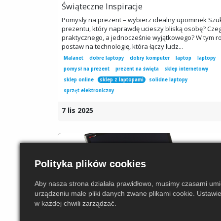
Świąteczne Inspiracje
Pomysły na prezent – wybierz idealny upominek Szu
prezentu, który naprawdę ucieszy bliską osobę? Cze
praktycznego, a jednocześnie wyjątkowego? W tym r
postaw na technologię, która łączy ludz...
Malanet
dobre laptopy
dobry komputer
laptop
laptopy
pomysł na prezent
prezent na święta
sklep internetowy
sklep online
sklep z laptopami
solidne laptopy
sprzęt elektroniczny
7 lis 2025
Polityka plików cookies
Aby nasza strona działała prawidłowo, musimy czasami um
urządzeniu małe pliki danych zwane plikami cookie. Ustawi
w każdej chwili zarządzać.
Malanet Sp. z o. o.