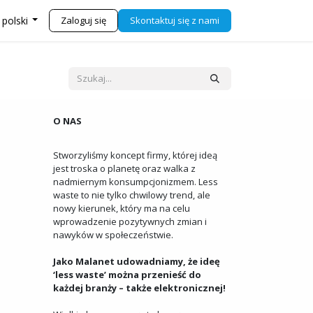
j się z nami
Sklep
Zaloguj się
Skontaktuj się z nami
 polski
O NAS
Stworzyliśmy koncept firmy, której ideą
jest troska o planetę oraz walka z
nadmiernym konsumpcjonizmem. Less
waste to nie tylko chwilowy trend, ale
nowy kierunek, który ma na celu
wprowadzenie pozytywnych zmian i
nawyków w społeczeństwie.
Jako Malanet udowadniamy, że ideę
‘less waste’ można przenieść do
każdej branży – także elektronicznej!