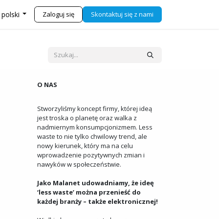
j się z nami
Sklep
Zaloguj się
Skontaktuj się z nami
 polski
O NAS
Stworzyliśmy koncept firmy, której ideą
jest troska o planetę oraz walka z
nadmiernym konsumpcjonizmem. Less
waste to nie tylko chwilowy trend, ale
nowy kierunek, który ma na celu
wprowadzenie pozytywnych zmian i
nawyków w społeczeństwie.
Jako Malanet udowadniamy, że ideę
‘less waste’ można przenieść do
każdej branży – także elektronicznej!