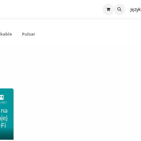
Współpraca
Oferta
reMarkable
Aktualności
Skontaktu
Język
kable
Pulsar