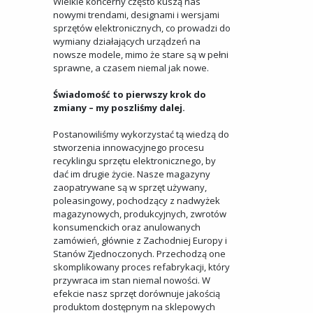
Wielkie koncerny często kuszą nas
nowymi trendami, designami i wersjami
sprzętów elektronicznych, co prowadzi do
wymiany działających urządzeń na
nowsze modele, mimo że stare są w pełni
sprawne, a czasem niemal jak nowe.
Świadomość to pierwszy krok do
zmiany – my poszliśmy dalej.
Postanowiliśmy wykorzystać tą wiedzą do
stworzenia innowacyjnego procesu
recyklingu sprzętu elektronicznego, by
dać im drugie życie. Nasze magazyny
zaopatrywane są w sprzęt używany,
poleasingowy, pochodzący z nadwyżek
magazynowych, produkcyjnych, zwrotów
konsumenckich oraz anulowanych
zamówień, głównie z Zachodniej Europy i
Stanów Zjednoczonych. Przechodzą one
skomplikowany proces refabrykacji, który
przywraca im stan niemal nowości. W
efekcie nasz sprzęt dorównuje jakością
produktom dostępnym na sklepowych