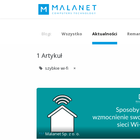
Nasza idea
Blogi:
Wszystko
Aktualności
Remar
1 Artykuł
szybkie wi-fi
×
Malanet Sp. z o. o.