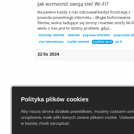
Jak wzmocnić swoją sieć Wi-Fi?
Na pewno każdy z nas odczuwał kiedyś frustrację z
powodu powolnego internetu – długie buforowanie
filmów, wolno ładujące się strony i martwe strefy Wi-Fi
wielu z nas jest to istotny problem, gdyż...
domowy internet
internet
poprawa internetu
połączenie wi
sieć internetowa
szybki internet
szybkie wi-fi
wi-fi
22 lis 2024
Polityka plików cookies
Aby nasza strona działała prawidłowo, musimy czasami um
urządzeniu małe pliki danych zwane plikami cookie. Ustawi
w każdej chwili zarządzać.