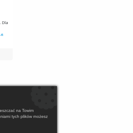
. Dla
-fi
ieszczać na Towim
eniami tych plików możesz