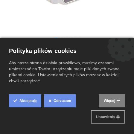
Projektor rzutnik NEC NP50G Srebny
Polityka plików cookies
(0 przegląd)
Aby nasza strona działała prawidłowo, musimy czasami
NEC NP50G to kompaktowy projektor DLP o jasności 2600 ANSI
umieszczać na Towim urządzeniu małe pliki danych zwane
lumenów i kontraście 1600:1, idealny do prezentacji w biurze i domu.
plikami cookie. Ustawieniami tych plików możesz w każdej
Dzięki szerokiemu zestawowi złącz oraz cichej pracy (32 dB)
chwili zarządzać.
zapewnia wygodę i wszechstronność użytkowania.
239,00
zł
Akceptuję
Odrzucam
Więcej
Cookie
Box
Dodaj do koszyka
Ustawienia
Settings
Dodaj do listy życzeń