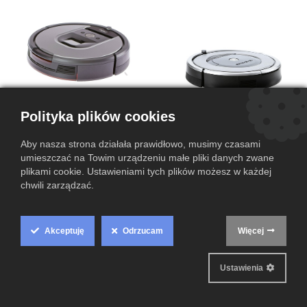
Polityka plików cookies
IROBOT ROOMBA 960 Srebrny
Aby nasza strona działała prawidłowo, musimy czasami
iRobot Roomba 960 to
umieszczać na Towim urządzeniu małe pliki danych zwane
inteligentny robot sprzątający,
iRobot Roomba 860
który zadba o czystość
plikami cookie. Ustawieniami tych plików możesz w każdej
599,00
zł
469,00
zł
Twojego domu bez wysiłku.
chwili zarządzać.
Dzięki zaawansowanej
nawigacji, wysokiej mocy
ssania i łączności z aplikacją,
skutecznie usuwa kurz, sierść i
Akceptuję
Odrzucam
Więcej
zabrudzenia z różnych
Cookie
powierzchni. To idealne
rozwiązanie dla osób
Box
ceniących nowoczesne
Ustawienia
technologie i wygodę.
Settings
Przydatne linki