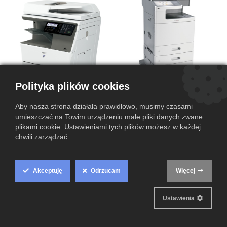
Polityka plików cookies
Drukarka Lexmark XS796DE
Aby nasza strona działała prawidłowo, musimy czasami
Sharp MX-B450W 0F00087600
7562509474WTH B
umieszczać na Towim urządzeniu małe pliki danych zwane
2849,00
zł
759,00
zł
plikami cookie. Ustawieniami tych plików możesz w każdej
chwili zarządzać.
Akceptuję
Odrzucam
Więcej
Cookie
Box
Ustawienia
Settings