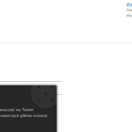
Wa
Gw
Wys
ieszczać na Towim
eniami tych plików możesz