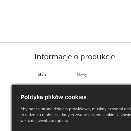
Informacje o produkcie
Stan
Nowy
Gwarancja
30 dni
Polityka plików cookies
Aby nasza strona działała prawidłowo, musimy czasami um
urządzeniu małe pliki danych zwane plikami cookie. Ustawi
w każdej chwili zarządzać.