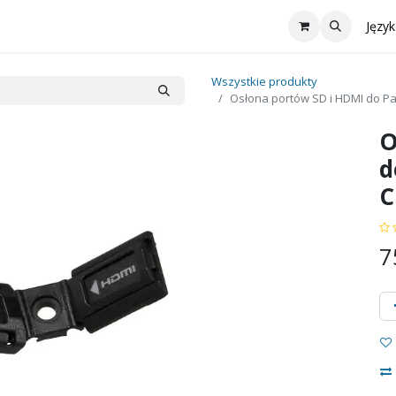
Współpraca
Oferta
reMarkable
Aktualności
Skontaktu
Język
Wszystkie produkty
Osłona portów SD i HDMI do P
O
d
C
7