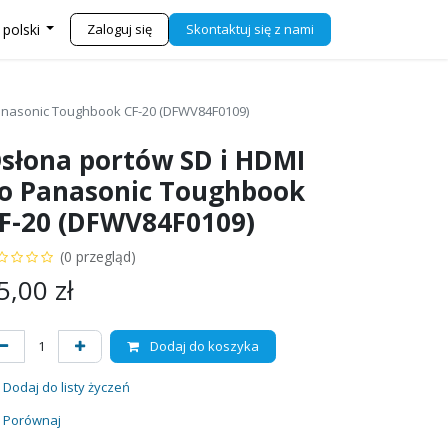
j się z nami
Sklep
Zaloguj się
Skontaktuj się z nami
 polski
anasonic Toughbook CF-20 (DFWV84F0109)
słona portów SD i HDMI
o Panasonic Toughbook
F-20 (DFWV84F0109)
(0 przegląd)
5,00
zł
Dodaj do koszyka
Dodaj do listy życzeń
Porównaj