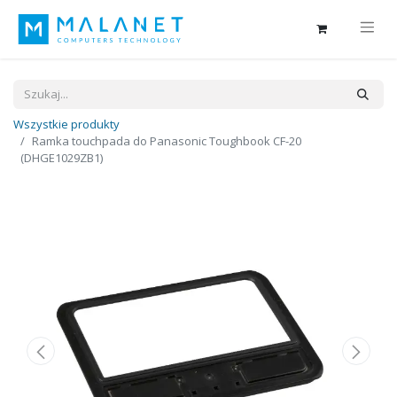
Wszystkie produkty
Ramka touchpada do Panasonic Toughbook CF-20
(DHGE1029ZB1)