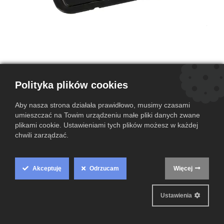
Polityka plików cookies
Ramka touchpada do Panasonic
Aby nasza strona działała prawidłowo, musimy czasami
Toughbook CF-20 (DHGE1029ZB1)
umieszczać na Towim urządzeniu małe pliki danych zwane
plikami cookie. Ustawieniami tych plików możesz w każdej
(0 przegląd)
chwili zarządzać.
10,00
zł
Akceptuję
Odrzucam
Więcej
Cookie
Dodaj do koszyka
Box
Dodaj do listy życzeń
Ustawienia
Settings
Warunki i postanowienia