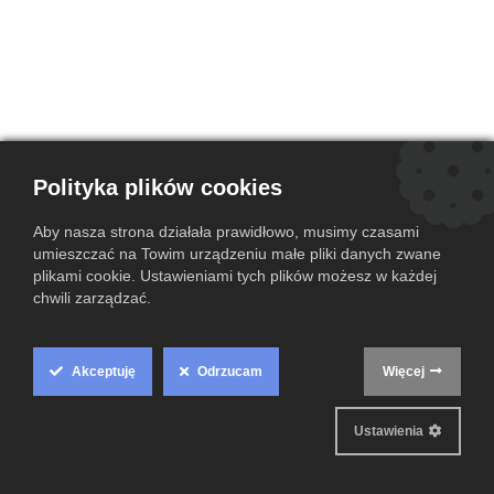
Polityka plików cookies
Tylna osłona narożnika do
Panasonic Toughbook CF-20
Aby nasza strona działała prawidłowo, musimy czasami
umieszczać na Towim urządzeniu małe pliki danych zwane
(DHGE1336ZA1)
plikami cookie. Ustawieniami tych plików możesz w każdej
chwili zarządzać.
(0 przegląd)
23,00
zł
Akceptuję
Odrzucam
Więcej
Cookie
Dodaj do koszyka
Box
Ustawienia
Dodaj do listy życzeń
Settings