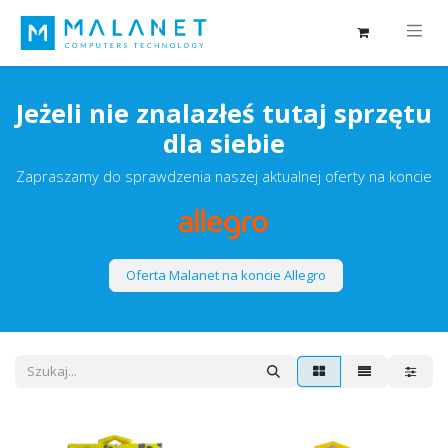
Jeżeli nie znalazłeś tutaj sprzętu
dla siebie
Zapraszamy do sprawdzenia naszej aktualnej oferty na koncie
Oferta Malanet na koncie Allegro