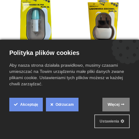
Polityka plików cookies
Ładowarka PhoneDecor Ultra
Ładowarka PhoneDecor Nano
Aby nasza strona działała prawidłowo, musimy czasami
Plus 2A
Plus 2A
umieszczać na Towim urządzeniu małe pliki danych zwane
19,00
zł
19,00
zł
plikami cookie. Ustawieniami tych plików możesz w każdej
chwili zarządzać.
Akceptuję
Odrzucam
Więcej
Cookie
Box
Ustawienia
Settings