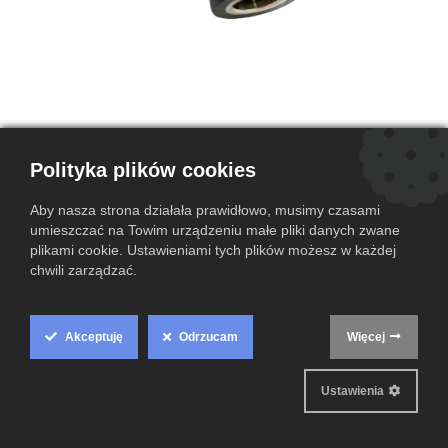
Polityka plików cookies
Adapter 7.4x5.0 USB C / przejściówka
ładowarki HP/DELL
Aby nasza strona działała prawidłowo, musimy czasami
umieszczać na Towim urządzeniu małe pliki danych zwane
(0 przegląd)
plikami cookie. Ustawieniami tych plików możesz w każdej
29,00
chwili zarządzać.
zł
Dodaj do koszyka
Akceptuję
Odrzucam
Więcej
Cookie
Dodaj do listy życzeń
Box
Ustawienia
Settings
Warunki i postanowienia
Gwarantowany zwrot pieniędzy do 14 dni