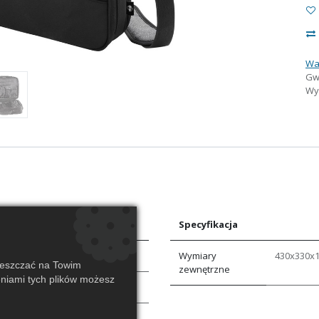
Wa
Gw
Wys
Specyfikacja
Wymiary
430x330x
ieszczać na Towim
zewnętrzne
eniami tych plików możesz