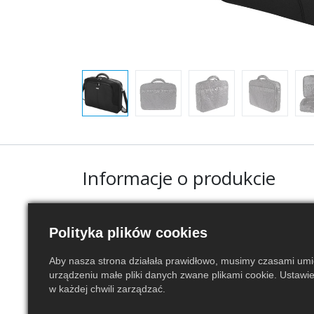
Informacje o produkcie
Ogólne
Polityka plików cookies
Stan
Nowy
Aby nasza strona działała prawidłowo, musimy czasami um
urządzeniu małe pliki danych zwane plikami cookie. Ustawi
Gwarancja
30 dni
w każdej chwili zarządzać.
Rozmiar
15,6''