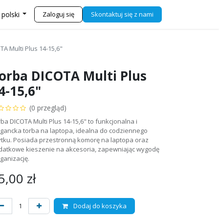
j się z nami
Sklep
Zaloguj się
Skontaktuj się z nami
 polski
A Multi Plus 14-15,6"
orba DICOTA Multi Plus
4-15,6"
(0 przegląd)
ba DICOTA Multi Plus 14-15,6" to funkcjonalna i
egancka torba na laptopa, idealna do codziennego
ytku. Posiada przestronną komorę na laptopa oraz
datkowe kieszenie na akcesoria, zapewniając wygodę
rganizację.
5,00
zł
Dodaj do koszyka