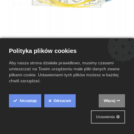
LCDUP-LCDUP 1,5M
040402R5Z20001.5M
Polityka plików cookies
(0 przegląd)
Aby nasza strona działała prawidłowo, musimy czasami
umieszczać na Towim urządzeniu małe pliki danych zwane
42,00
zł
plikami cookie. Ustawieniami tych plików możesz w każdej
chwili zarządzać.
Dodaj do koszyka
Dodaj do listy życzeń
Akceptuję
Odrzucam
Więcej
Cookie
Box
Warunki i postanowienia
Ustawienia
Gwarantowany zwrot pieniędzy do 14 dni
Settings
Wysyłka w ciągu 2-3 dni roboczych