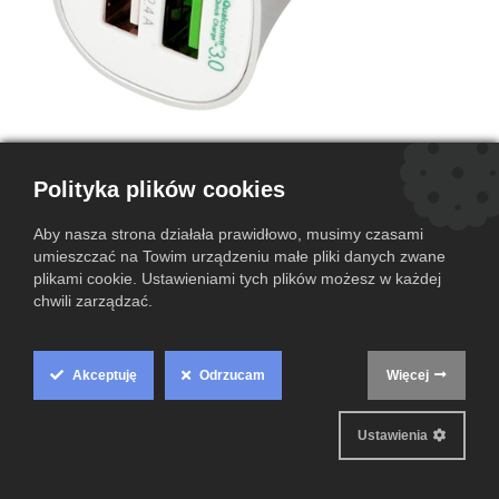
Ładowarka samochodowa Skross
Polityka plików cookies
USB 3.0 HKAP0102-54Q
Aby nasza strona działała prawidłowo, musimy czasami
(0 przegląd)
umieszczać na Towim urządzeniu małe pliki danych zwane
plikami cookie. Ustawieniami tych plików możesz w każdej
Jest to wygodny i szybki sposób ładowania smartfonów i innych
chwili zarządzać.
urządzeń w drodze.
Ten produkt nie jest już dostępny.
Akceptuję
Odrzucam
Więcej
Cookie
Warunki i postanowienia
Box
Gwarantowany zwrot pieniędzy do 14 dni
Ustawienia
Wysyłka w ciągu 2-3 dni roboczych
Settings