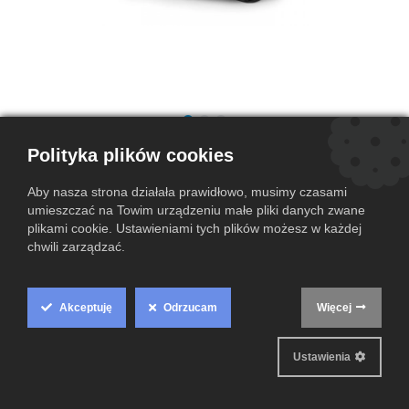
Torba Dicota TopTraveller Business
Polityka plików cookies
Laptop
Aby nasza strona działała prawidłowo, musimy czasami
(0 przegląd)
umieszczać na Towim urządzeniu małe pliki danych zwane
plikami cookie. Ustawieniami tych plików możesz w każdej
Torba DICOTA TopTraveller Business Laptop to funkcjonalne i
chwili zarządzać.
eleganckie rozwiązanie dla osób, które potrzebują wygodnej torby
na laptopa do 15,6 cala. Dzięki przestronnej komorze i dodatkowemu
miejsca na akcesoria, zapewnia wygodę codziennego użytkowania.
Solidne materiały i ergonomiczny pasek na ramię gwarantują
Akceptuję
Odrzucam
Więcej
Cookie
trwałość oraz komfort transportu.
Box
Ten produkt nie jest już dostępny.
Ustawienia
Settings
Warunki i postanowienia