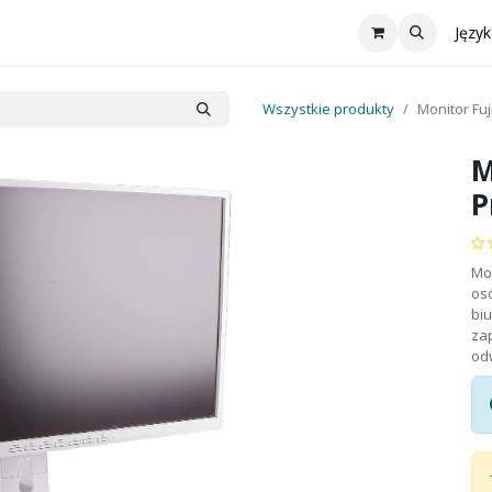
Współpraca
Oferta
reMarkable
Aktualności
Skontaktu
Język
Wszystkie produkty
Monitor Fuj
M
P
Mon
os
biu
zap
od