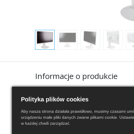
Informacje o produkcie
Ogólne
Polityka plików cookies
Stan
Używany
Aby nasza strona działała prawidłowo, musimy czasami um
urządzeniu małe pliki danych zwane plikami cookie. Ustawi
Producent
Fujitsu
w każdej chwili zarządzać.
Model
B27T-7 PRO