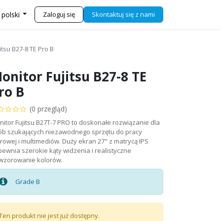
j się z nami
Sklep
Zaloguj się
Skontaktuj się z nami
 polski
itsu B27-8 TE Pro B
onitor Fujitsu B27-8 TE
ro B
(0 przegląd)
itor Fujitsu B27T-7 PRO to doskonałe rozwiązanie dla
ób szukających niezawodnego sprzętu do pracy
rowej i multimediów. Duży ekran 27" z matrycą IPS
ewnia szerokie kąty widzenia i realistyczne
wzorowanie kolorów.
Grade B
Ten produkt nie jest już dostępny.