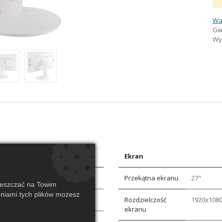
Wa
Gw
Wys
Ekran
Przekątna ekranu
27"
ieszczać na Towim
eniami tych plików możesz
Rozdzielczość
1920x108
ekranu