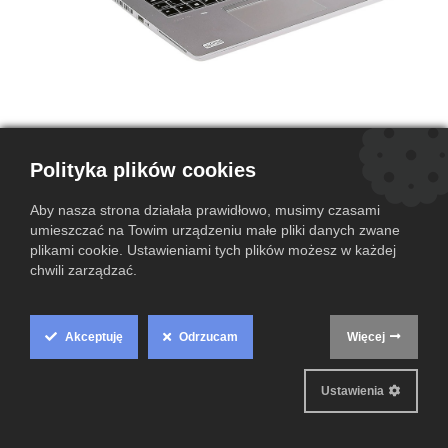
Laptop HP ProBook 640 G5 i5-8365U
Polityka plików cookies
| 16GB | 512GB | UHD620 | B
Aby nasza strona działała prawidłowo, musimy czasami
(0 przegląd)
umieszczać na Towim urządzeniu małe pliki danych zwane
plikami cookie. Ustawieniami tych plików możesz w każdej
HP ProBook 640 G5 to solidny i funkcjonalny laptop stworzony z
chwili zarządzać.
myślą o pracy biurowej i mobilnej. Wyposażony w wydajny procesor
Intel Core i5, 16 GB RAM oraz szybki dysk SSD 512 GB zapewnia
płynną pracę i komfort użytkowania.
Akceptuję
Odrzucam
Więcej
Cookie
Box
Ustawienia
Settings
Ten produkt nie jest już dostępny.