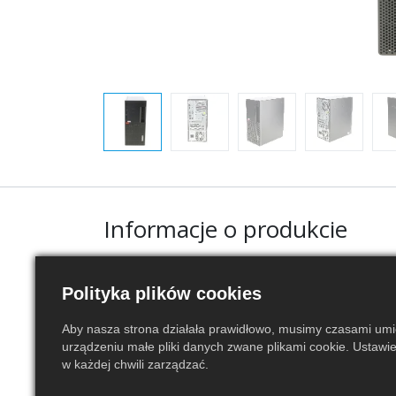
Informacje o produkcie
Ogólne
Polityka plików cookies
Stan
Używany
Aby nasza strona działała prawidłowo, musimy czasami um
urządzeniu małe pliki danych zwane plikami cookie. Ustawi
Grade
B
w każdej chwili zarządzać.