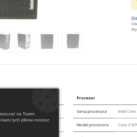
Wa
Gw
Wys
Procesor
Seria procesora
Intel Core 
ieszczać na Towim
eniami tych plików możesz
Model procesora
Core i7-67