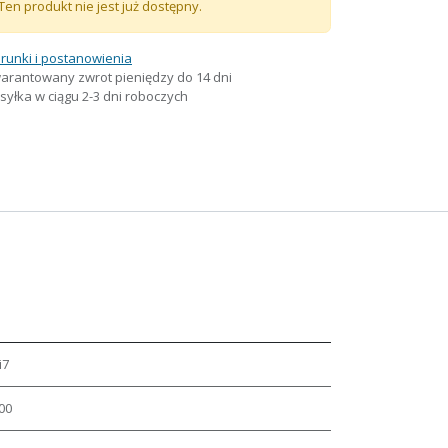
Ten produkt nie jest już dostępny.
runki i postanowienia
arantowany zwrot pieniędzy do 14 dni
yłka w ciągu 2-3 dni roboczych
i7
00