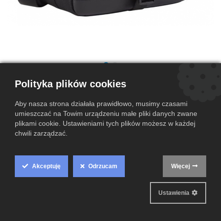
Torba Canon SB130
Polityka plików cookies
(0 przegląd)
Aby nasza strona działała prawidłowo, musimy czasami
76,00
zł
umieszczać na Towim urządzeniu małe pliki danych zwane
plikami cookie. Ustawieniami tych plików możesz w każdej
chwili zarządzać.
Dodaj do koszyka
Dodaj do listy życzeń
Akceptuję
Odrzucam
Więcej
Cookie
Warunki i postanowienia
Box
Gwarantowany zwrot pieniędzy do 14 dni
Ustawienia
Wysyłka w ciągu 2-3 dni roboczych
Settings