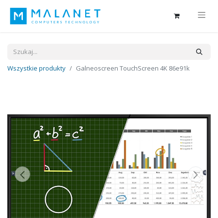
Wszystkie produkty
Galneoscreen TouchScreen 4K 86e91k