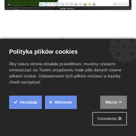
Galneoscreen TouchScreen 4K
Polityka plików cookies
86e91k
Aby nasza strona działała prawidłowo, musimy czasami
(0 przegląd)
umieszczać na Towim urządzeniu małe pliki danych zwane
plikami cookie. Ustawieniami tych plików możesz w każdej
6899,00
zł
chwili zarządzać.
Dodaj do koszyka
Akceptuję
Odrzucam
Więcej
Cookie
Dodaj do listy życzeń
Box
Ustawienia
Warunki i postanowienia
Settings
Gwarantowany zwrot pieniędzy do 14 dni
Wysyłka w ciągu 2-3 dni roboczych