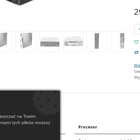
2
Wa
Gw
Wys
ieszczać na Towim
eniami tych plików możesz
Procesor