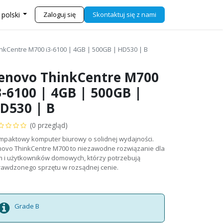
j się z nami
Sklep
Zaloguj się
Skontaktuj się z nami
 polski
nkCentre M700 i3-6100 | 4GB | 500GB | HD530 | B
enovo ThinkCentre M700
3-6100 | 4GB | 500GB |
D530 | B
(0 przegląd)
mpaktowy komputer biurowy o solidnej wydajności.
novo ThinkCentre M700 to niezawodne rozwiązanie dla
rm i użytkowników domowych, którzy potrzebują
rawdzonego sprzętu w rozsądnej cenie.
Grade B