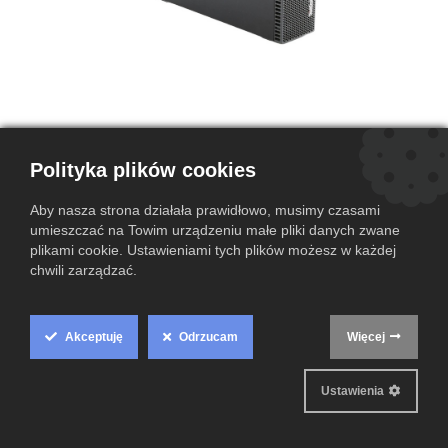
Polityka plików cookies
Lenovo ThinkCentre M700 Pentium
Aby nasza strona działała prawidłowo, musimy czasami
G4400 | 4GB | 500GB | HD510 | A
umieszczać na Towim urządzeniu małe pliki danych zwane
plikami cookie. Ustawieniami tych plików możesz w każdej
(0 przegląd)
chwili zarządzać.
Solidny komputer biurowy z dużą ilością pamięci RAM. Lenovo
ThinkCentre M700 to niezawodne urządzenie, które zapewnia
płynną i stabilną pracę każdego dnia.
Akceptuję
Odrzucam
Więcej
Cookie
Box
Ustawienia
Settings
Grade A