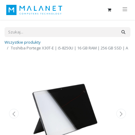
Wszystkie produkty
Toshiba Portege X30T-E | i5-8250U | 16 GB RAM | 256 GB SSD | A