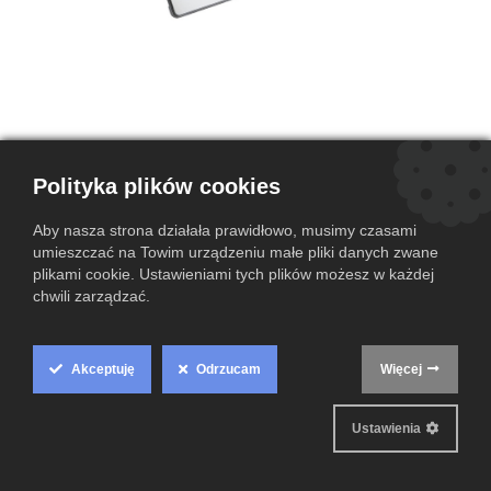
Polityka plików cookies
Toshiba Portege X30T-E | i5-8250U |
16 GB RAM | 256 GB SSD | A
Aby nasza strona działała prawidłowo, musimy czasami
umieszczać na Towim urządzeniu małe pliki danych zwane
(0 przegląd)
plikami cookie. Ustawieniami tych plików możesz w każdej
chwili zarządzać.
Toshiba Portege X30T-E to ultralekki laptop 2w1, który idealnie łączy
wydajność i mobilność. Sprawdzi się w podróży, pracy biurowej i
codziennym użytkowaniu, oferując niezawodne działanie i elegancki
design.
Akceptuję
Odrzucam
Więcej
Cookie
Box
Ustawienia
Settings
Grade A