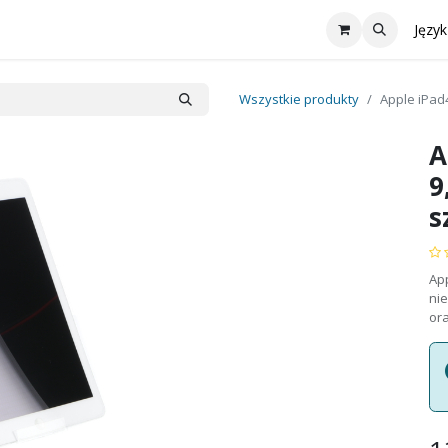
Współpraca
Oferta
reMarkable
Aktualności
Skontaktu
Język
Wszystkie produkty
Apple iPad4
A
9
s
App
nie
or