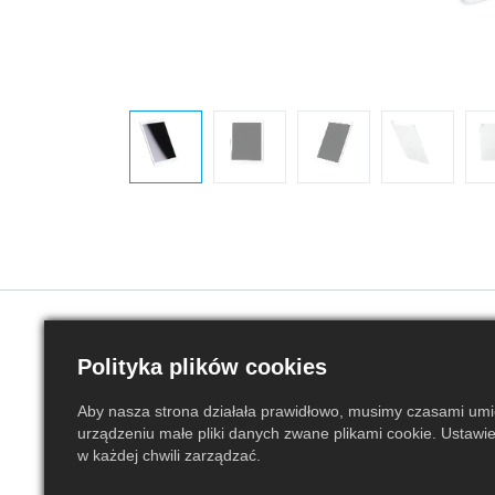
Informacje o produkcie
Polityka plików cookies
Ogólne
Aby nasza strona działała prawidłowo, musimy czasami um
urządzeniu małe pliki danych zwane plikami cookie. Ustawi
w każdej chwili zarządzać.
Stan
Używany