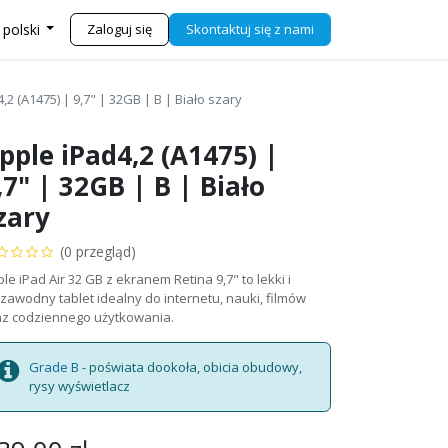
j się z nami
Sklep
Zaloguj się
Skontaktuj się z nami
 polski
,2 (A1475) | 9,7" | 32GB | B | Biało szary
pple iPad4,2 (A1475) |
,7" | 32GB | B | Biało
zary
(0 przegląd)
le iPad Air 32 GB z ekranem Retina 9,7" to lekki i
zawodny tablet idealny do internetu, nauki, filmów
az codziennego użytkowania.
Grade B
- poświata dookoła, obicia obudowy,
rysy wyświetlacz