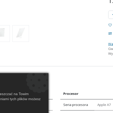
1
Wa
Gw
Wys
Procesor
ieszczać na Towim
eniami tych plików możesz
Seria procesora
Apple A7