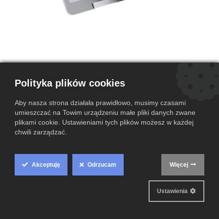
Polityka plików cookies
Apple iPad 6,12 (A1823) | 9,7" | 32GB
| Space Gray | A-
Aby nasza strona działała prawidłowo, musimy czasami
umieszczać na Towim urządzeniu małe pliki danych zwane
(0 przegląd)
plikami cookie. Ustawieniami tych plików możesz w każdej
chwili zarządzać.
Apple iPad 6. generacji 32GB z ekranem Retina 9,7” to wygodny tablet
do codziennego użytku, internetu, multimediów i nauki.
Akceptuję
Odrzucam
Więcej
Cookie
Grade A-
rysy tył
Box
Ustawienia
Settings
Ten produkt nie jest już dostępny.